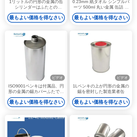
1リットルの円形の金属の缶
0.23mm 紙タオル シンプルパ
シリンダーはふたとの
ーツ 500ml 丸い金属 缶詰 蓋
D84*H210mmを形づけた
底 42mm プラスチック蓋
最もよい価格を得なさい
最もよい価格を得なさい
ビデオ
ビデオ
ISO9001ペンキは付属品、円
1Lペンキの上が円形の金属の
形の金属の錫カバーふたでき
錫を密封した製造業者缶
る
最もよい価格を得なさい
最もよい価格を得なさい