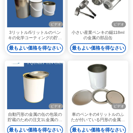
ビデオ
ビデオ
3リットル/5リットルのペン
小さい産業ペンキの錫118ml
キの化学コーティングの貯蔵
の金属の部品缶
のための円形の金属の缶を缶
最もよい価格を得なさい
最もよい価格を得なさい
ビデオ
ビデオ
自動円形の金属の缶の包装の
車のペンキの4リットルのふ
貯蔵のための注文1L金属の錫
たが付いている円形の金属の
のバケツのドラム
ペンキのバケツを缶
最もよい価格を得なさい
最もよい価格を得なさい