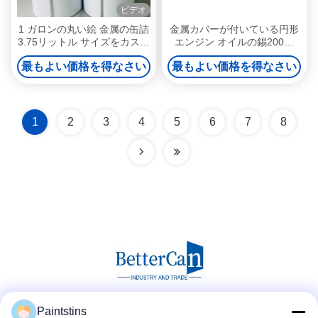
ビデオ
1 ガロンの丸い絵 金属の缶詰
金属カバーが付いている円形
3.75リットル サイズをカスタ
エンジン オイルの錫200ml
マイズ
500mlの金属の錫の容器
最もよい価格を得なさい
最もよい価格を得なさい
1
2
3
4
5
6
7
8
Paintstins