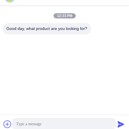
ソーシャル メディア
12:33 PM
迅速な連絡
Good day, what product are you looking for?
電話番号
00-86-13711606141
メール
gembettercan@gmail.com
住所
広東県広州市 華成通り 華東区
プライバシー規約
|
地図
中国の良質 空のペンキの錫 製造者。版権の© 2023-2026
Guangzhou BetterCan Industry and Trade Co., Ltd. . 複製権所
有。