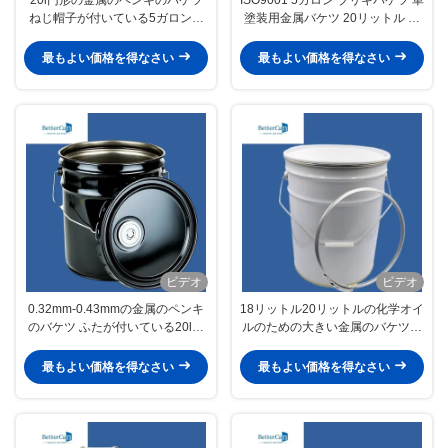
ねじ帽子が付いている5ガロンの
塗装用金属バケツ 20リットル 白
金属ドラム、
ペール
最もよい価格を得なさい
最もよい価格を得なさい
ビデオ
ビデオ
0.32mm-0.43mmの金属のペンキ
18リットル20リットルの化学オイ
のバケツ ふたが付いている20l黒
ルのための大きい金属のバケツの
のバケツ
バケツ
最もよい価格を得なさい
最もよい価格を得なさい