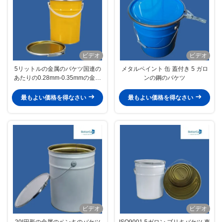
ビデオ
ビデオ
5リットルの金属のバケツ国連の
メタルペイント 缶 蓋付き 5 ガロ
あたりの0.28mm-0.35mmの金属
ンの鋼のバケツ
のペンキのバケツは承認した
最もよい価格を得なさい
最もよい価格を得なさい
ビデオ
ビデオ
20l円形の金属のペンキのバケツ
ISO9001 5ガロン ブリキバケツ 車