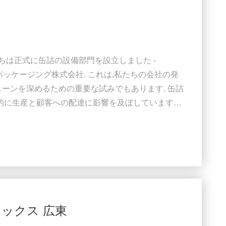
たちは正式に缶詰の設備部門を設立しました -
ジェントパッケージング株式会社. これは,私たちの会社の発
ェーンを深めるための重要な試みでもあります. 缶詰
接的に生産と顧客への配達に影響を及ぼしています私
品までのあらゆるリンクを改善することに コミット
ライチェーンへの長期投資の反映です 高品質の缶詰
ニーズを満たすだけでなく世界的な缶詰工場を支援
レックス 広東