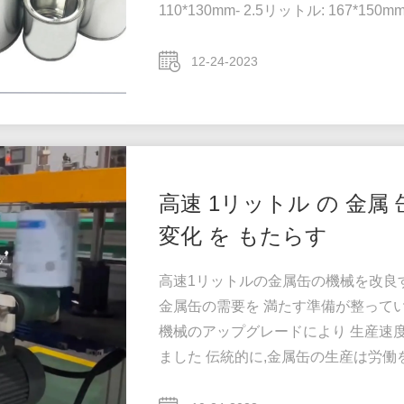
110*130mm- 2.5リットル: 167*15
ットルの缶を 緊急に調達することを
お勧めしました45HQのテストオーダ
12-24-2023
箱に詰め込むことを提案しました通信コ.
高速 1リットル の 金属 缶
変化 を もたらす
高速1リットルの金属缶の機械を改良
金属缶の需要を 満たす準備が整ってい
機械のアップグレードにより 生産速
ました 伝統的に,金属缶の生産は労
を必要としています.1リットルの金