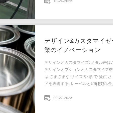
の高いレベルを達成するために資源を
10-24-2023
達成されたより速い生産率は,競争力
プライチェーン,より短...
デザイン&カスタマイゼ
業のイノベーション
デザインとカスタマイズ: メタル缶
デザインオプションとカスタマイズ機能を提
は,さまざまな サイズ や 形 で 提供 
ドを表現する. レーベルと印刷技術:
ています.リトグラフィ,フレックス
は 缶 の 表面 に 直接 貼り付け られ ま
09-27-2023
に 収縮 し て 包まれ ます. c. ブ...