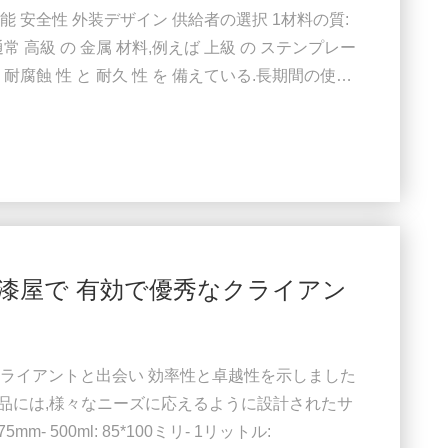
能 安全性 外装デザイン 供給者の選択 1材料の質:
常 高級 の 金属 材料,例えば 上級 の ステンプレー
な 耐腐蝕 性 と 耐久 性 を 備えている.長期間の使用
のスチールプレート材料を採用します 2製造プロセ
て 先進 的 な 技術 が 用い られ て い ます.この方法
車漆屋で 有効で優秀なクライアン
ライアントと出会い 効率性と卓越性を示しました
製品には,様々なニーズに応えるように設計されたサ
mm- 500ml: 85*100ミリ- 1リットル: