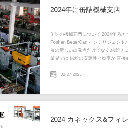
2024年に缶詰機械支店
缶詰の機械部門について 2024年,私
Foshan BetterCan インテリ
展の新しい出発点だけでなく,供給チ
業界では 供給の安定性と効率が 直
たちは長年にわたり 原材料から完成
してきました設備部門の設立は サプ
02-27-2025
の設備を提供することで 独自の生産
し 共...
2024 カネックス&フィ