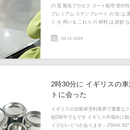
の 質 製造プロセス コート処理 密封性
プレミアム ステンプレート の 缶 は,通
ト を 用いる.これら の 材料 は 絶妙 
期間中に缶の整合性を保ちます A級
ス:精密 な 溶接 や 高温 処理 を 含め 
03-11-2024
は,缶 ...
2時30分に イギリスの
トに会った
イギリスの自動車塗料業界で重要なク
朝2時半でもです イギリス市場向け
イズがいくつかあります. - 250ml: 82*75