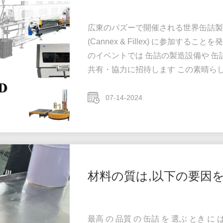
広東のパズーで開催される世界缶詰製造会議 
(Cannex & Fillex) に参加す
のイベントでは 缶詰の製造設備や 缶
共有・協力に招待します この素晴ら
ので,ご来場ください. スタンド番号 10.1-1
07-14-2024
材料の質は,以下の要因
最高 の 品質 の 缶詰 を 選ぶ とき に 