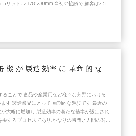
0mm- 5リットル 178*230mm 当初の協議で 顧客は2.5リ
表明しました顧客が体積を評価するために サイズを
ーを検証する. 顧客の好みに応じて 蓋と缶を1つの
..
 機 が 製造 効率 に 革命 的 な
することで 食品や産業用など様々な分野における
ます 製造業界にとって 画期的な進歩です 最近の
度が大幅に増加し 製造効率の新たな基準が設定され
働を要するプロセスであり,かなりの時間と人間の関与
属缶詰の機械をアップグレードし より高速で生産性