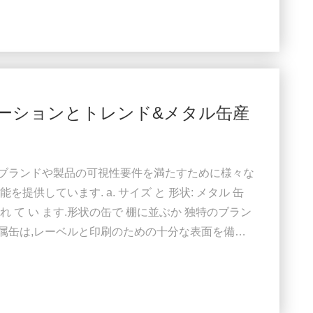
投資しました. 高速1リットルの金属缶機によって
を高めるための道を開く.顧客は,より信頼性の高いサ
ーションとトレンド&メタル缶産
は,ブランドや製品の可視性要件を満たすために様々な
供しています. a. サイズ と 形状: メタル 缶
さ れ て い ます.形状の缶で 棚に並ぶか 独特のブラン
金属缶は,レーベルと印刷のための十分な表面を備え
グラフィ,高解像度のグラフィックを可能にします標識
す か,紙 や プラスチック の 袖 に 印刷 さ れ て 缶