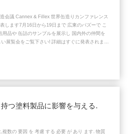
Cannex & Fillex 世界缶造りカンファレンス
ることを発表します7月16日から19日まで 広東のパズーで こ
詰用品や 缶詰のサンプルを展示し 国内外の仲間を
しい展覧会をご覧下さい! 詳細はすぐに発表されます
015 ...
を持つ塗料製品に影響を与える.
は,複数の 要因 を 考慮 する 必要 が あり ます. 物質