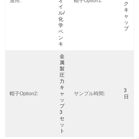
適用:
オ
帽子Option1:
ク
イ
キ
ル/
ャ
化
ッ
学
プ
ペ
ン
キ
金
属
製
圧
力
キ
3
帽子Option2:
ャ
サンプル時間:
日
ッ
プ 
3 
セ
ッ
ト