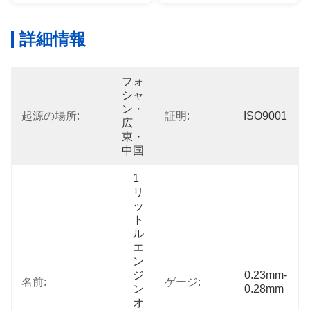
詳細情報
フォ
シャ
ン・
起源の場所:
証明:
ISO9001
広
東・
中国
1
リ
ッ
ト
ル
エ
ン
ジ
0.23mm-
名前:
ゲージ:
ン
0.28mm
オ