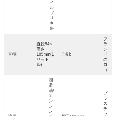
イ
ル
ブ
リ
キ
缶
ブ
直径84×
ラ
高さ
ン
直径:
185mm(1
印刷:
ド
リット
の
ル)
ロ
ゴ
潤
滑
油/
プ
エ
ラ
ン
ス
ジ
チ
ン 
ッ