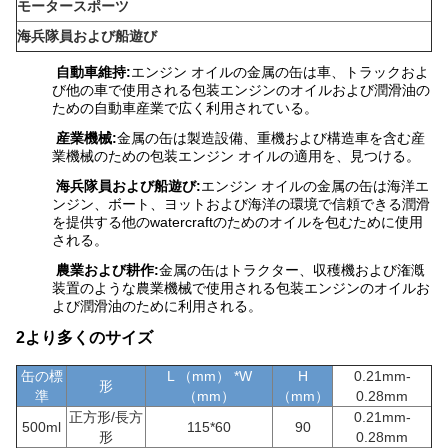
モータースポーツ
海兵隊員および船遊び
自動車維持:
エンジン オイルの金属の缶は車、トラックおよ
び他の車で使用される包装エンジンのオイルおよび潤滑油の
ための自動車産業で広く利用されている。
産業機械:
金属の缶は製造設備、重機および構造車を含む産
業機械のための包装エンジン オイルの適用を、見つける。
海兵隊員および船遊び:
エンジン オイルの金属の缶は海洋エ
ンジン、ボート、ヨットおよび海洋の環境で信頼できる潤滑
を提供する他のwatercraftのためのオイルを包むために使用
される。
農業および耕作:
金属の缶はトラクター、収穫機および潅漑
装置のような農業機械で使用される包装エンジンのオイルお
よび潤滑油のために利用される。
2より多くのサイズ
缶の標
L （mm） *W
H
0.21mm-
形
準
（mm）
（mm）
0.28mm
正方形/長方
0.21mm-
500ml
115*60
90
形
0.28mm