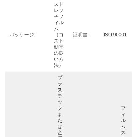
スト
レッ
チフ
ィル
ム
パッケージ:
（コ
証明書:
ISO:90001
スト
効率
の良
い方
法）
プ
ラ
ス
チ
ッ
ク
フ
ま
ィ
た
ル
は
ム
金
ス