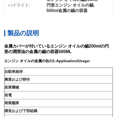
ハイライト:
円形エンジン オイルの錫
, 
500ml金属の錫の容器
製品の説明
金属カバーが付いているエンジン オイルの錫200mlの円
形の潤滑油の金属の錫の容器500ML
エンジン オイルの金属の缶の1-Application/Usage:
自動車維持
農業および耕作
産業機械
発電
商業艦隊
構造および下部組織