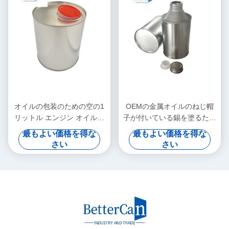
オイルの包装のための空の1
OEMの金属オイルのねじ帽
リットル エンジン オイルの
子が付いている錫を塗るため
缶の製造業者
に250mlを空ける缶
最もよい価格を得な
最もよい価格を得な
さい
さい