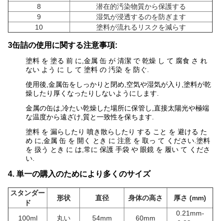
8
潜在的汚染物質から保護する
9
湿気が浸透するのを防ぎます
10
塗料が流れるリスクを減らす
3缶詰の使用に関する注意事項:
塗料 を 塗る 前 に,金属 缶 が 清潔 で 乾燥 し て 腐食 さ れ
ない よう に し て 塗料 の 汚染 を 防ぐ.
使用後,金属缶をしっかりと閉め,空気や湿気が入り,塗料が乾
燥したり厚くなったりしないようにします.
金属の缶は,冷たい乾燥した場所に保管し,直接太陽光や極端
な温度から遠ざけ,質と一致性を保ちます.
塗料 を 漏らしたり 噴き散らしたり する こと を 避ける た
め に,金属 缶 を 開く とき に 注意 を 取っ て ください.塗料
を 扱う とき に は,常に 保護 手袋 や 眼鏡 を 履い て くださ
い.
4. 単一の購入のためにより多くのサイズ
スタンダー
形状
直径
身体の高さ
厚さ (mm)
ド
0.21mm-
100ml
丸い
54mm
60mm