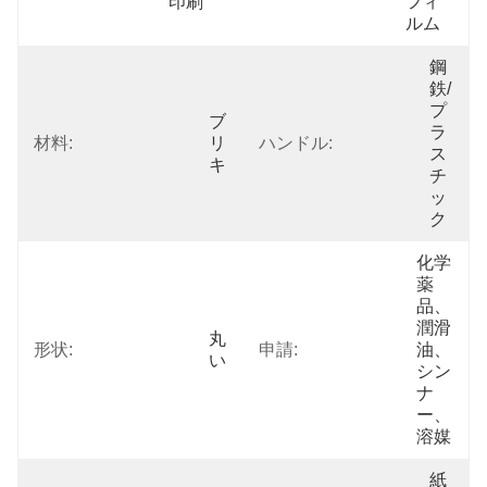
印刷
フィ
ルム
鋼
鉄/
プ
ブ
ラ
材料:
リ
ハンドル:
ス
キ
チ
ッ
ク
化学
薬
品、
潤滑
丸
形状:
申請:
油、
い
シン
ナ
ー、
溶媒
紙