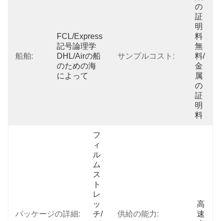
の
証
明
FCL/Express
料
記号論理学
無
船舶:
DHL/Airの船
サンプルコスト:
料/
のための海
金
によって
属
の
証
明
料
フ
ィ
ル
ム
ス
ト
レ
ッ
高
パッケージの詳細:
チ/
供給の能力:
速