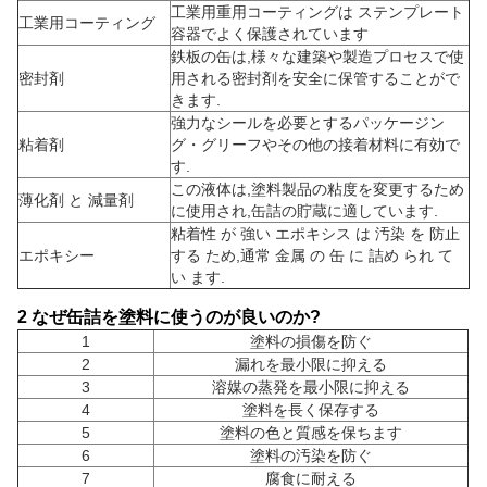
工業用重用コーティングは ステンプレート
工業用コーティング
容器でよく保護されています
鉄板の缶は,様々な建築や製造プロセスで使
密封剤
用される密封剤を安全に保管することがで
きます.
強力なシールを必要とするパッケージン
粘着剤
グ・グリーフやその他の接着材料に有効で
す.
この液体は,塗料製品の粘度を変更するため
薄化剤 と 減量剤
に使用され,缶詰の貯蔵に適しています.
粘着性 が 強い エポキシス は 汚染 を 防止
エポキシー
する ため,通常 金属 の 缶 に 詰め られ て
い ます.
2 なぜ缶詰を塗料に使うのが良いのか?
1
塗料の損傷を防ぐ
2
漏れを最小限に抑える
3
溶媒の蒸発を最小限に抑える
4
塗料を長く保存する
5
塗料の色と質感を保ちます
6
塗料の汚染を防ぐ
7
腐食に耐える