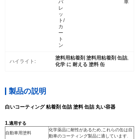
パ
車
レ
ッ
ト/
カ
ー
ト
ン
塗料用粘着剤 塗料用粘着剤 缶詰
, 
ハイライト:
化学 に 耐える 塗料 缶
製品の説明
白いコーティング 粘着剤 缶詰 塗料 缶詰 丸い容器
1.
適用する
化学薬品に耐性があるため,これらの缶は自
自動車用塗料
動車のコーティング製品に適しています.