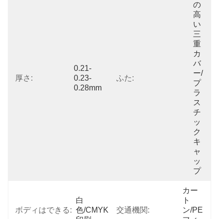
の
高
い
三
重
カ
バ
0.21-
ー/
厚さ:
0.23-
ふた:
プ
0.28mm
ラ
ス
チ
ッ
ク
キ
ャ
ッ
プ
カー
白
ト
ボディはできる:
色/CMYK
交通機関:
ン/PE