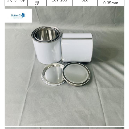
5リットル
167*105
320
形
0.35mm