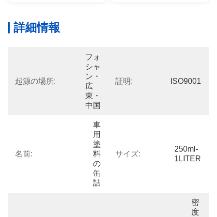
詳細情報
フォ
シャ
ン・
起源の場所:
証明:
ISO9001
広
東・
中国
車
用
塗
250ml-
名前:
料
サイズ:
1LITER
の
缶
詰
密
度