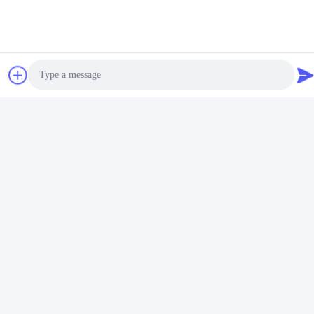
空のクォートの缶
ペンキの錫の容器
関連製品
Photo
Video Call
Audio Call
ビデオ
ビデオ
2リットルのペンキのパッキ
正方形1クォートの金属の錫
ングのシンナーの化学薬品の
の小さなかん、空の1つのガ