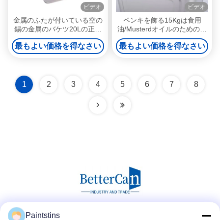
ビデオ
ビデオ
金属のふたが付いている空の
ペンキを飾る15Kgは食用
錫の金属のバケツ20Lの正方
油/Musterdオイルのための錫
形のペンキのバケツ
のバケツを平方できる
最もよい価格を得なさい
最もよい価格を得なさい
1
2
3
4
5
6
7
8
Paintstins