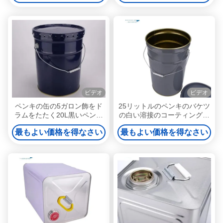
ビデオ
ビデオ
ペンキの缶の5ガロン飾をド
25リットルのペンキのバケツ
ラムをたたく20L黒いペンキ
の白い溶接のコーティングの
のバケツをリサイクルしなさ
保護を空けなさい
最もよい価格を得なさい
最もよい価格を得なさい
い