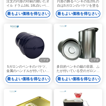
注文の円形の印刷の開いたオ
円形の飾るペンキの缶20Lの
イル ドラム16L 18L白いペン
白は5ガロンのバケツを塗る
キのバケツ
最もよい価格を得なさい
最もよい価格を得なさい
ビデオ
ビデオ
5ガロンのペンキのバケツ、
多目的ペンキの錫の容器、ふ
金属のハンドルが付いている
たが付いている空のガロンの
5ガロンの錫のバケツのバケ
ペンキの缶
最もよい価格を得なさい
最もよい価格を得なさい
ツを空けなさい