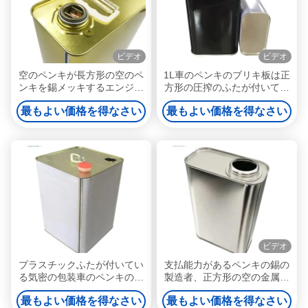
ビデオ
ビデオ
空のペンキが長方形の空のペ
1L車のペンキのブリキ板は正
ンキを錫メッキするエンジン
方形の圧搾のふたが付いてい
オイルは圧力ねじ帽子との1
る自動ペンキの缶を缶詰にす
最もよい価格を得なさい
最もよい価格を得なさい
ガロンを缶詰にする
る
ビデオ
プラスチックふたが付いてい
支払能力があるペンキの錫の
る気密の包装車のペンキのブ
製造者、正方形の空の金属の
リキ板の容器20lの金属のバケ
ペンキはISO9001を錫メッキ
最もよい価格を得なさい
最もよい価格を得なさい
ツ
する