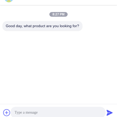
ソーシャル メディア
8:27 PM
迅速な連絡
Good day, what product are you looking for?
電話番号
00-86-13711606141
メール
gembettercan@gmail.com
住所
広東県広州市 華成通り 華東区
プライバシー規約
|
地図
中国の良質 空のペンキの錫 製造者。版権の© 2023-2026
Guangzhou BetterCan Industry and Trade Co., Ltd. . 複製権所
有。