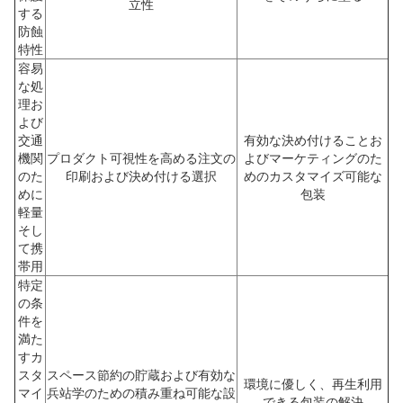
立性
する
防蝕
特性
容易
な処
理お
よび
交通
有効な決め付けることお
機関
プロダクト可視性を高める注文の
よびマーケティングのた
のた
印刷および決め付ける選択
めのカスタマイズ可能な
めに
包装
軽量
そし
て携
帯用
特定
の条
件を
満た
すカ
スタ
スペース節約の貯蔵および有効な
環境に優しく、再生利用
マイ
兵站学のための積み重ね可能な設
できる包装の解決