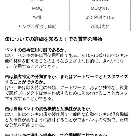
MOQ
MOQ無し
特徴
よく密封される
サンプル受渡し時間
7日以内に
缶についての詳細を知るよくでる質問の開始
ペンキの缶再使用可能であるか。
はい、ペンキの缶は再使用可能である。それらは残りのペンキか
他の材料を貯えることのようなさまざまな目的に、きれいにな
り、使用することができる。
缶は顧客特定の分類するか、またはアートワークとカスタマイズ
することができるか。
はい、缶は顧客特定の分類、アートワーク、および独特な、視覚
で懇願プロダクト提示を作成するために決め付けることとカスタ
マイズすることができる。
缶は自動ペンキの混合機械と互換性があるか。
はい、缶はペンキの店か製作所で一般的な自動ペンキの混合機械
と互換性があるように設計することができペンキの有効で、正確
な分配を可能にする。
缶はペンキの漏出か損傷なしで交通機関に抗できるか。