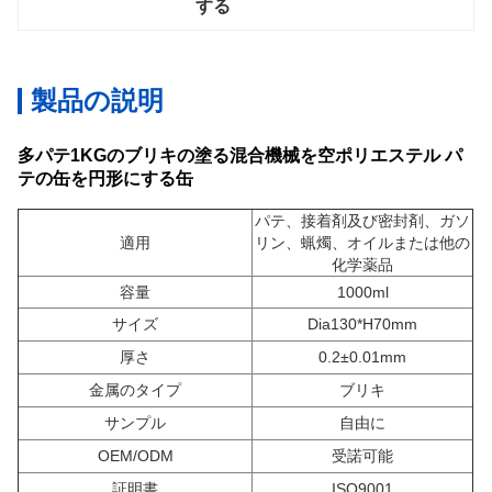
する
製品の説明
多パテ1KGのブリキの塗る混合機械を空ポリエステル パ
テの缶を円形にする缶
パテ、接着剤及び密封剤、ガソ
適用
リン、蝋燭、オイルまたは他の
化学薬品
容量
1000ml
サイズ
Dia130*H70mm
厚さ
0.2±0.01mm
金属のタイプ
ブリキ
サンプル
自由に
OEM/ODM
受諾可能
証明書
ISO9001