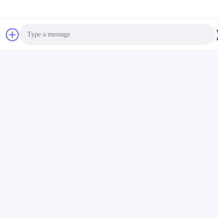
Photo
ビデオ
Video Call
円形車のペンキの錫5Lの金属
空の正方形の2Lブリキの物質
はレバー ロック リングふた
的な圧搾のふたが付いている
Audio Call
ISO9001によってできる
長方形のプライマー ペンキ
最もよい価格を得な
最もよい価格を得な
の缶を缶
さい
さい