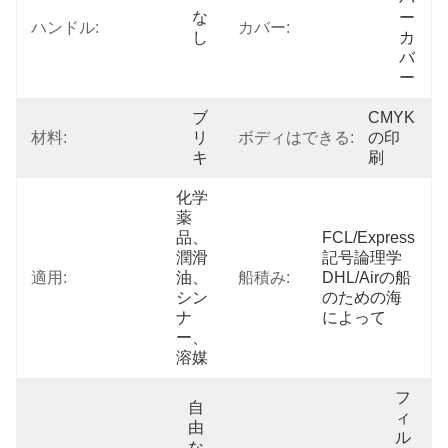
な
ー 
ハンドル:
カバー:
し
カ
バ
ー
ブ
CMYK
材料:
リ
ボディはできる:
の印
キ
刷
化学
薬
品、
FCL/Express
潤滑
記号論理学
適用:
油、
船積み:
DHL/Airの船
シン
のための海
ナ
によって
ー、
溶媒
フ
自
ィ
由
ル
な