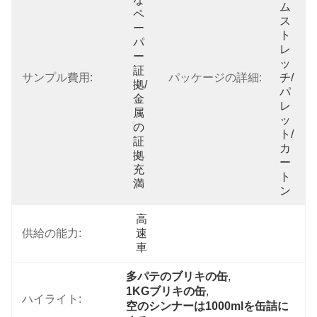
ム
ペ
ス
ー
ト
パ
レ
ー
ッ
証
サンプル費用:
パッケージの詳細:
チ/
拠/
パ
金
レ
属
ッ
の
ト/
証
カ
拠
ー
充
ト
満
ン
高
供給の能力:
速
車
多パテのブリキの缶
, 
1KGブリキの缶
, 
ハイライト:
空のシンナーは1000mlを缶詰に