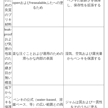
のた
ペンキの新鮮さを保障
openおよびresealableふたへの塗
めの
し、保存性を拡張する
るため
良質
のブ
リキ
材料
leak-
proof
およ
び気
密の
包装
楽な注ぐことおよび適用のための
湿気、空気および露光量
のた
滑らかな内部の表面
からペンキを保護する
めの
継ぎ
目が
無い
構造
低下
から
ペン
ペンキの公式（water-based、溶
キを
ジャムは質および一貫性
媒ベース、等）の広い範囲との両
保護
をそのうちに塗る