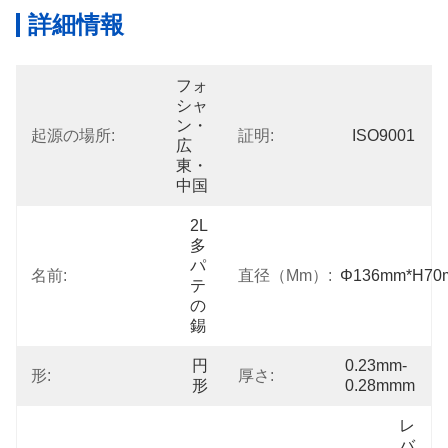
詳細情報
フォ
シャ
ン・
起源の場所:
証明:
ISO9001
広
東・
中国
2L
多
パ
名前:
直径（mm）:
Φ136mm*H70
テ
の
錫
円
0.23mm-
形:
厚さ:
形
0.28mmm
レ
バ